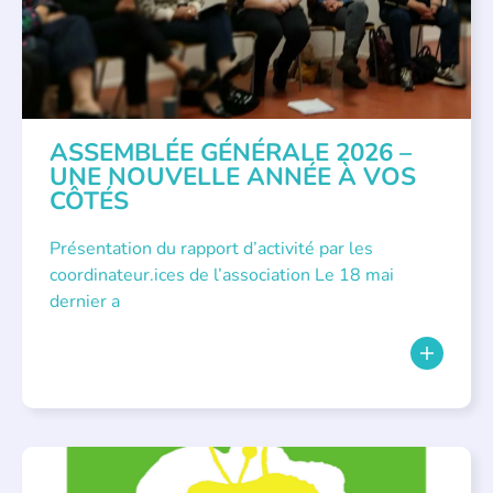
ASSEMBLÉE GÉNÉRALE 2026 –
UNE NOUVELLE ANNÉE À VOS
CÔTÉS
Présentation du rapport d’activité par les
coordinateur.ices de l’association Le 18 mai
dernier a
BIBLIOTHÈQUES
,
ÉVÉNEMENTS
,
LECTURE INDIVIDUALISÉE
,