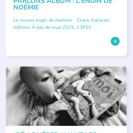
PARLONS ALBUM : L’ENGIN DE
NOÉMIE
Le nouvel engin de Noémie Claire Gallaron,
éditions À pas de loup 2025, 13€50
APPEL À SOUTIEN