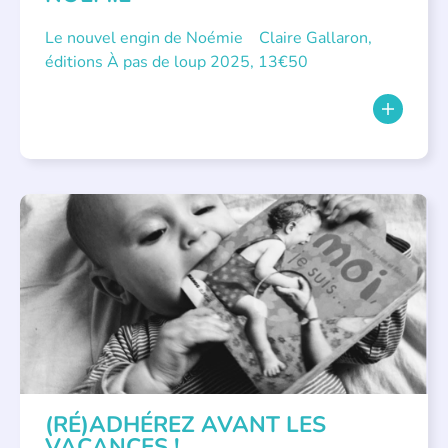
Le nouvel engin de Noémie Claire Gallaron,
éditions À pas de loup 2025, 13€50
APPEL À SOUTIEN
(RÉ)ADHÉREZ AVANT LES
VACANCES !