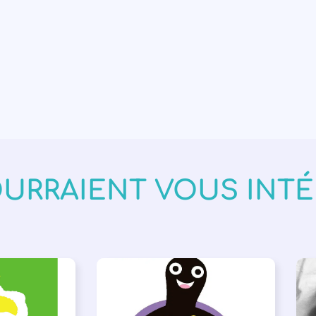
OURRAIENT VOUS INT
VÉNEMENTS
,
PARLONS ALBUMS
A
ISÉE
,