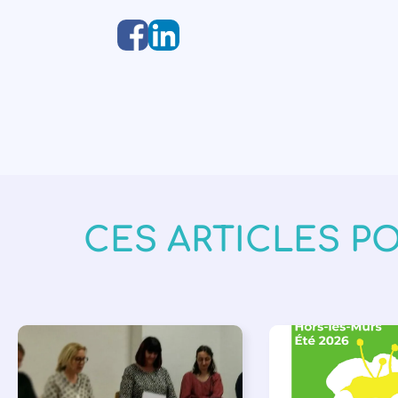
CES ARTICLES P
APPEL À SOUTIEN
,
BIBLIOTHÈQUES
,
É
VIE DE L'ASSOCIATION
LECTURE INDIVIDUAL