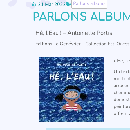
Parlons albums
21 Mar 2022
PARLONS ALBUMS 
Hé, l’Eau ! – Antoinette Portis
Éditions Le Genévrier – Collection Est-Oues
« Hé, l’
Un text
mettent
arroseu
chemine 
domestiq
peintur
offrent