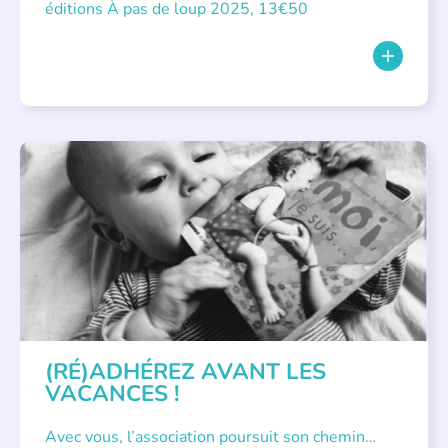
éditions À pas de loup 2025, 13€50
APPEL À SOUTIEN
(RÉ)ADHÉREZ AVANT LES
VACANCES !
Avec vous, l’association poursuit son chemin…