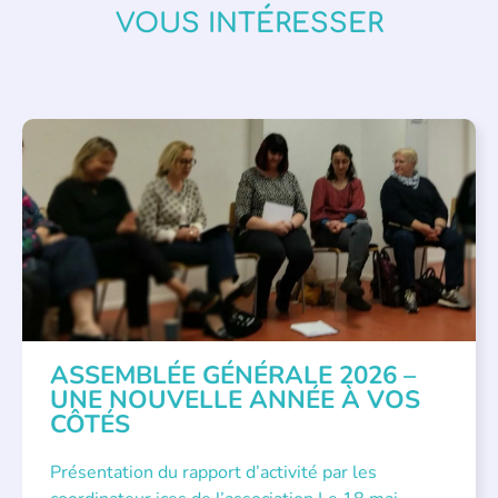
VOUS INTÉRESSER
APPEL À SOUTIEN
,
VIE DE L'ASSOCIATION
ASSEMBLÉE GÉNÉRALE 2026 –
UNE NOUVELLE ANNÉE À VOS
CÔTÉS
Présentation du rapport d’activité par les