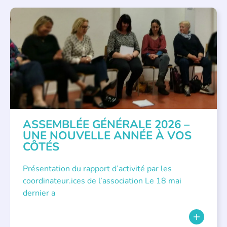
APPEL À SOUTIEN
,
VIE DE L'ASSOCIATION
ASSEMBLÉE GÉNÉRALE 2026 –
UNE NOUVELLE ANNÉE À VOS
CÔTÉS
Présentation du rapport d’activité par les
coordinateur.ices de l’association Le 18 mai
dernier a