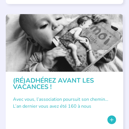
APPEL À SOUTIEN
(RÉ)ADHÉREZ AVANT LES
VACANCES !
Avec vous, l’association poursuit son chemin…
L’an dernier vous avez été 160 à nous