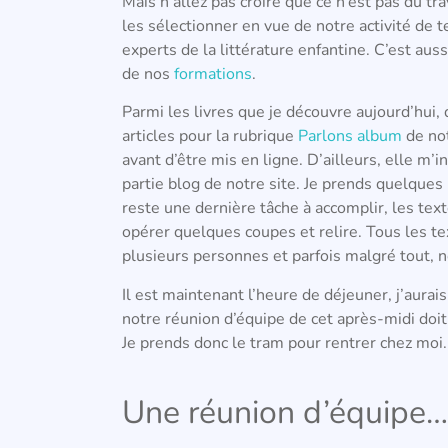
Mais n’allez pas croire que ce n’est pas du tra
les sélectionner en vue de notre activité de
experts de la littérature enfantine. C’est au
de nos
formations
.
Parmi les livres que je découvre aujourd’hui,
articles pour la rubrique
Parlons album
de not
avant d’être mis en ligne. D’ailleurs, elle m’i
partie blog de notre site. Je prends quelque
reste une dernière tâche à accomplir, les text
opérer quelques coupes et relire. Tous les 
plusieurs personnes et parfois malgré tout, 
Il est maintenant l’heure de déjeuner, j’aur
notre réunion d’équipe de cet après-midi doit 
Je prends donc le tram pour rentrer chez moi.
Une réunion d’équipe…