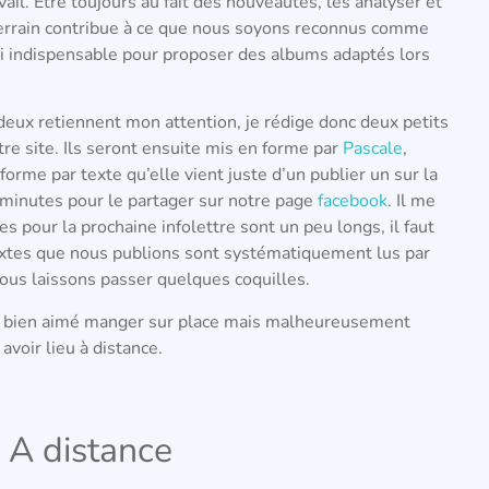
vail. Être toujours au fait des nouveautés, les analyser et
 terrain contribue à ce que nous soyons reconnus comme
ssi indispensable pour proposer des albums adaptés lors
 deux retiennent mon attention, je rédige donc deux petits
re site. Ils seront ensuite mis en forme par
Pascale
,
nforme par texte qu’elle vient juste d’un publier un sur la
s minutes pour le partager sur notre page
facebook
. Il me
es pour la prochaine infolettre sont un peu longs, il faut
textes que nous publions sont systématiquement lus par
nous laissons passer quelques coquilles.
ais bien aimé manger sur place mais malheureusement
avoir lieu à distance.
 A distance