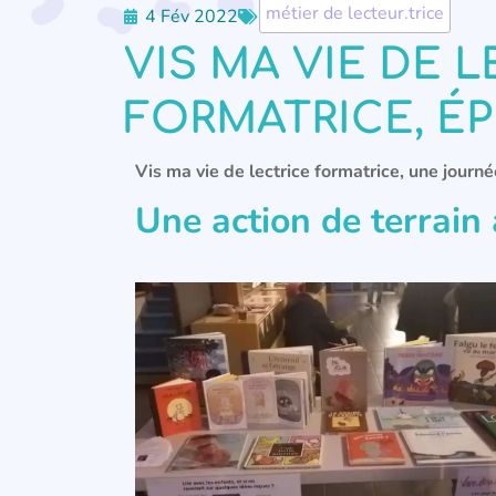
métier de lecteur.trice
4 Fév 2022
VIS MA VIE DE 
FORMATRICE, ÉP
Vis ma vie de lectrice formatrice, une journé
Une action de terrain à