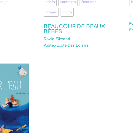
vre-jeu
,
bébés
,
contraires
,
émotions
,
i
imagier
,
photo
T
Ka
BEAUCOUP DE BEAUX
Ed
BÉBÉS
David Ellwand
Pastel-Ecole Des Loisirs