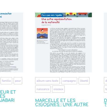
,
famille
,
peur
album sans texte
,
campagne
,
liberté
,
d
naissance
,
oiseaux
t
PEUR ET
ES
JABARI
MARCELLE ET LES
D
CIGOGNES : UNE AUTRE
T