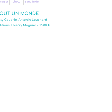
magier
,
photo
,
sans texte
OUT UN MONDE
ty Couprie, Antonin Louchard
itions Thierry Magnier - 16,80 €