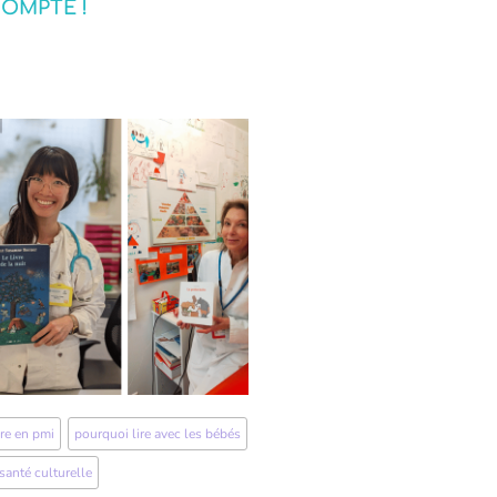
OMPTE !
ire en pmi
,
pourquoi lire avec les bébés
santé culturelle