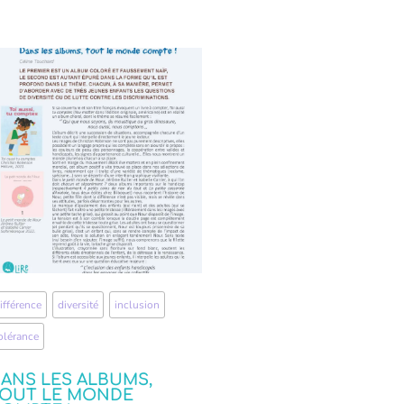
ifférence
,
diversité
,
inclusion
,
olérance
ANS LES ALBUMS,
OUT LE MONDE