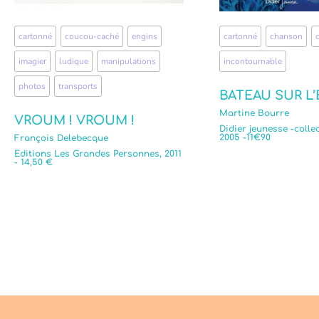
cartonné
,
coucou-caché
,
engins
,
cartonné
,
chanson
,
imagier
,
ludique
,
manipulations
,
incontournable
photos
,
transports
BATEAU SUR L
Martine Bourre
VROUM ! VROUM !
Didier jeunesse -colle
2005 -11€90
François Delebecque
Editions Les Grandes Personnes, 2011
- 14,50 €