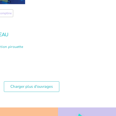
comptine
,
’EAU
ction pirouette
Charger plus d'ouvrages