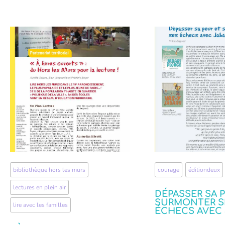
bibliothèque hors les murs
,
courage
,
éditiondeux
lectures en plein air
,
DÉPASSER SA 
SURMONTER S
lire avec les familles
ÉCHECS AVEC 