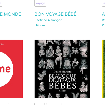
e
voyage
n
LE MONDE
BON VOYAGE BÉBÉ !
A
Béatrice Alemagna
R
Hélium
Pa