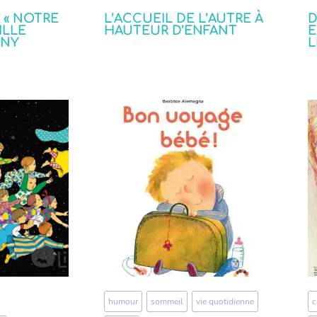
À « NOTRE
L’ACCUEIL DE L’AUTRE À
D
ILLE
HAUTEUR D’ENFANT
E
ONY
L
,
humour
,
sommeil
,
vie quotidienne
,
c