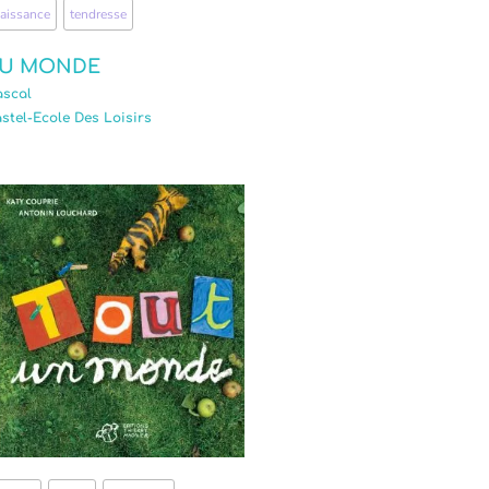
aissance
,
tendresse
U MONDE
ascal
stel-Ecole Des Loisirs