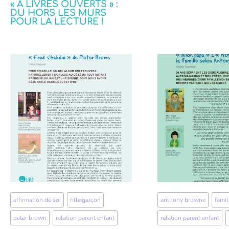
« À LIVRES OUVERTS » :
DU HORS LES MURS
POUR LA LECTURE !
affirmation de soi
,
fille/garçon
,
anthony browne
,
famil
peter brown
,
relation parent enfant
relation parent enfant
,