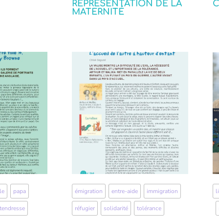
REPRÉSENTATION DE LA
C
MATERNITÉ
le
,
papa
,
émigration
,
entre-aide
,
immigration
,
l
tendresse
réfugier
,
solidarité
,
tolérance
,