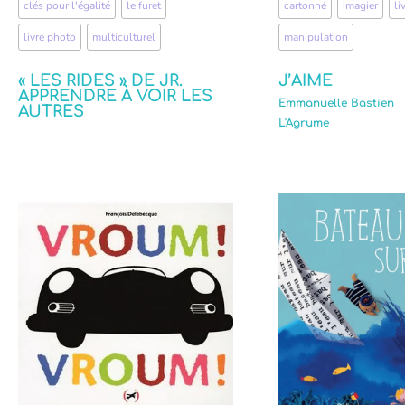
clés pour l'égalité
,
le furet
,
cartonné
,
imagier
,
li
livre photo
,
multiculturel
manipulation
« LES RIDES » DE JR.
J’AIME
APPRENDRE À VOIR LES
Emmanuelle Bastien
AUTRES
L'Agrume