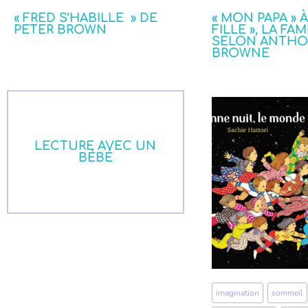
« FRED S’HABILLE » DE
« MON PAPA » 
PETER BROWN
FILLE », LA FAM
SELON ANTH
BROWNE
LECTURE AVEC UN
BÉBÉ
imagination
,
sommeil